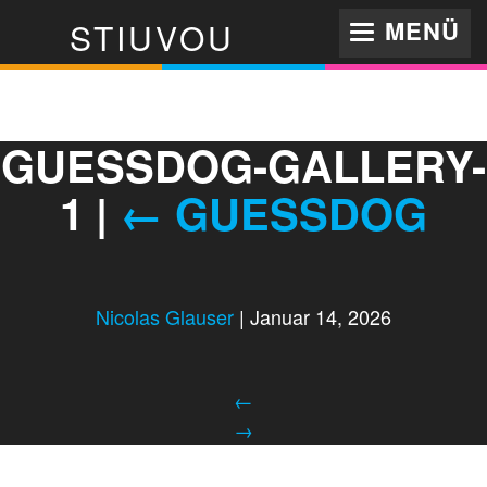
MENÜ
STIUVOU
TOGGLE
NAVIGATI
GUESSDOG-GALLERY-
1
|
←
GUESSDOG
Nicolas Glauser
|
Januar 14, 2026
←
→